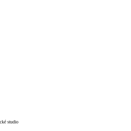
ické studio
NEO|STYLE