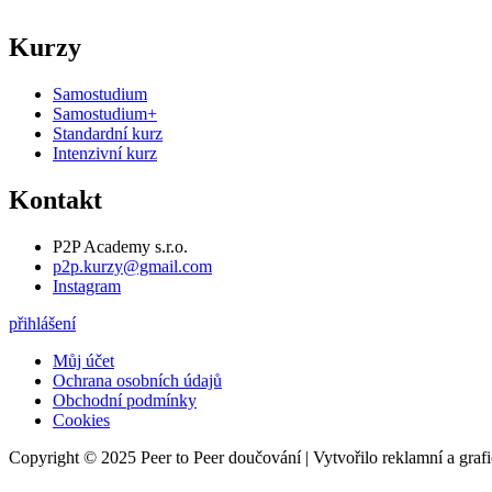
Kurzy
Samostudium
Samostudium+
Standardní kurz
Intenzivní kurz
Kontakt
P2P Academy s.r.o.
p2p.kurzy@gmail.com
Instagram
přihlášení
Můj účet
Ochrana osobních údajů
Obchodní podmínky
Cookies
Copyright © 2025 Peer to Peer doučování | Vytvořilo reklamní a graf