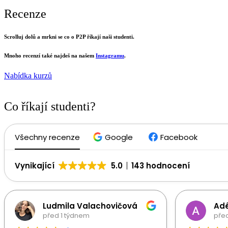
Recenze
Scrolluj dolů a mrkni se co o P2P říkají naši studenti.
Mnoho recenzí také najdeš na našem
Instagramu
.
Nabídka kurzů
Co říkají studenti?
Všechny recenze
Google
Facebook
Vynikající
5.0
143 hodnocení
Ludmila Valachovičová
Adé
před 1 týdnem
před