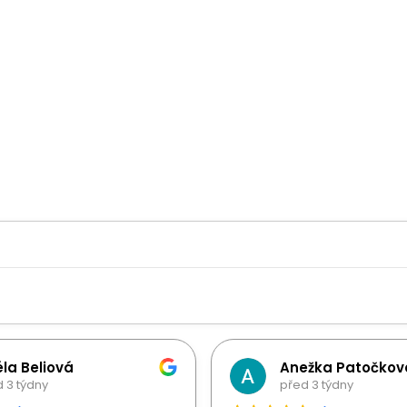
la Beliová
Anežka Patočkov
 3 týdny
před 3 týdny