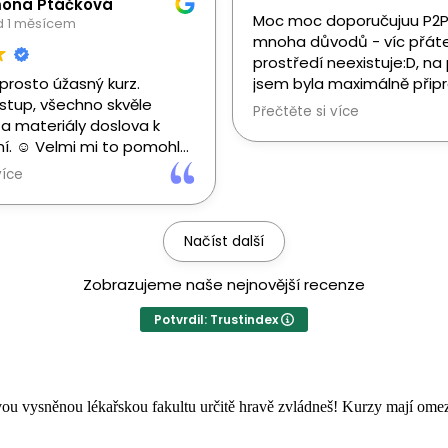
jsem měla standartní kurz,
mona Ptáčková
 mou vysněnou LFHK.
Moc moc doporučujuu P2P 
em téměř na všechny
d 1 měsícem
mnoha důvodů - víc přáte
onec jsem se dostala na
prostředí neexistuje:D, na
lékařství do Ostravy,
aprosto úžasný kurz.
jsem byla maximálně přip
 Brna! Pokud máte
ístup, všechno skvěle
dokonce mě díky Terce zač
dhodlání a p2p,
Přečtěte si více
 a materiály doslova k
organická chemie:DD, atdd
, že to zvládnete taky! :D
í. ☺️ Velmi mi to pomohlo
Mockrát děkuju týmu P2P, 
ou a dostala jsme se na
jsem se na 1.lf, bez Vás by
více
apii na 1. LF v Praze! ❤️
nedala❤️.
Načíst další
Zobrazujeme naše nejnovější recenze
Potvrdil: Trustindex
svou vysněnou lékařskou fakultu určitě hravě zvládneš! Kurzy mají ome