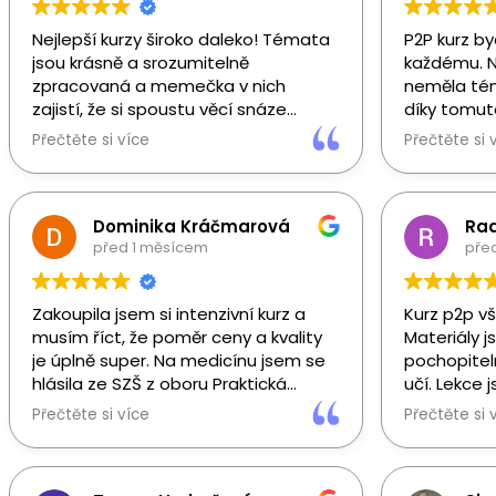
Nejlepší kurzy široko daleko! Témata
P2P kurz b
jsou krásně a srozumitelně
každému. N
zpracovaná a memečka v nich
neměla tém
zajistí, že si spoustu věcí snáze
díky tomut
zapamatujete. David i Terka se nám
pochopila, 
Přečtěte si více
Přečtěte si 
věnovali opravdu intenzivně a dávali
témata nav
výuce 150 %. Bez nich bych to
přestalo b
opravdu nezvládla❤️
začala jsem
lépe si je 
Dominika Kráčmarová
Ra
Velkou výh
před 1 měsícem
pře
možnost kd
jsem něče
Zakoupila jsem si intenzivní kurz a
Kurz p2p v
nebo David
musím říct, že poměr ceny a kvality
Materiály j
srozumitelně
je úplně super. Na medicínu jsem se
pochopitel
navíc zába
hlásila ze SZŠ z oboru Praktická
učí. Lekce 
přehledné 
sestra a vzhledem k tomu, že jsem
systematic
zpracované
Přečtěte si více
Přečtěte si 
měla pouze základy z biologie,
ocenila sk
usnadnilo.
chemie a fyziky, to byla opravdu
nápomocnýc
Kurz mě zá
jízda, která mě toho spoustu naučila.
na které s
připravil n