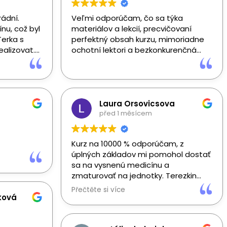
rádní.
Veľmi odporúčam, čo sa týka
nu, což byl
materiálov a lekcií, precvičovaní
Terka s
perfektný obsah kurzu, mimoriadne
alizovat.
ochotní lektori a bezkonkurenčná
rat kurz na
cena.
ak.
Laura Orsovicsova
před 1 měsícem
Kurz na 10000 % odporúčam, z
úplných základov mi pomohol dostať
sa na vysnenú medicínu a
zmaturovať na jednotky. Terezkin
spôsob učenia je úžasný, všetko
Přečtěte si více
vysvetlí vždy úplne od základov a
ková
vždy rada pomôže. Je vidno, že do
kurzu dáva všetko. Učenie sa s týmto