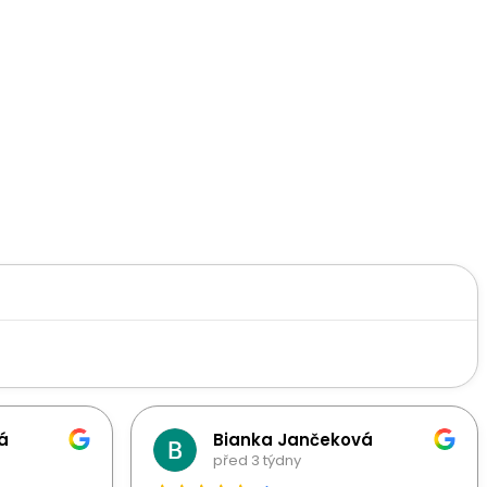
á
Bianka Jančeková
před 3 týdny