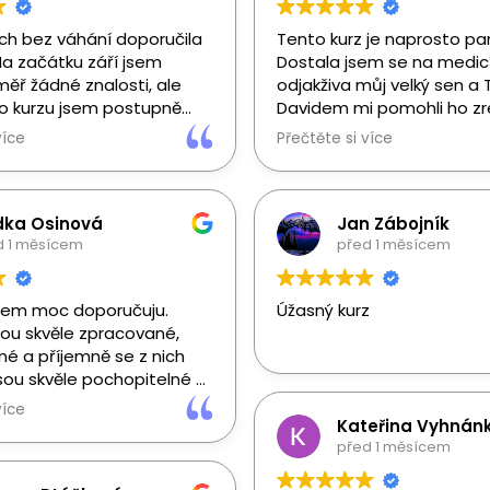
ych bez váhání doporučila
Tento kurz je naprosto pa
a začátku září jsem
Dostala jsem se na medicí
ěř žádné znalosti, ale
odjakživa můj velký sen a 
o kurzu jsem postupně
Davidem mi pomohli ho zre
jak na sebe jednotlivé
Kdybych si znovu měla vyb
více
Přečtěte si více
azují. Učení pro mě
medicínu, nevolila bych jin
ýt jen o memorování –
 si věci logicky spojovat a
vybavovat.
dka Osinová
Jan Zábojník
odou pro mě byla i
d 1 měsícem
před 1 měsícem
ykoli se zeptat. Pokud
mu nerozuměla, Tereza
šem moc doporučuju.
Úžasný kurz
 mi to vždy ochotně a
sou skvěle zpracované,
 vysvětlili. Lekce byly
né a příjemně se z nich
vné a materiály
jsou skvěle pochopitelné a
a vizuálně hezky
ké. Také jsem moc
, což mi učení výrazně
více
upinu na whatsappu plnou
Kateřina Vyhnán
h a sympatických lidí,
před 1 měsícem
roveň velmi dobře
e můžete obrátit!
a typy otázek u přijímacích